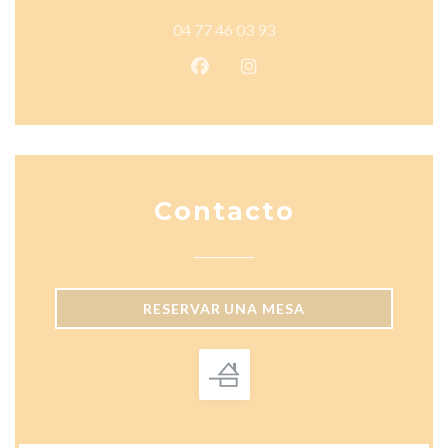
04 77 46 03 93
Facebook ((abre en una nueva v
Instagram ((abre en una 
Contacto
RESERVAR UNA MESA