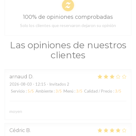
100% de opiniones comprobadas
Solo los clientes que reservaron dejaron su opinión
Las opiniones de nuestros
clientes
arnaud
D
2026-08-03
- 12:15 - Invitados 2
Servicio
:
5
/5
Ambiente
:
3
/5
Menú
:
3
/5
Calidad / Precio
:
3
/5
moyen
Cédric
B