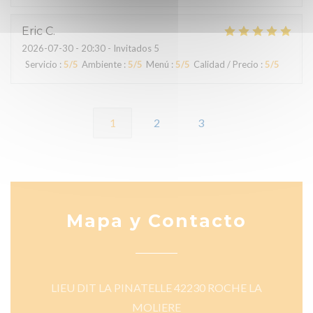
Eric
C
2026-07-30
- 20:30 - Invitados 5
Servicio
:
5
/5
Ambiente
:
5
/5
Menú
:
5
/5
Calidad / Precio
:
5
/5
1
2
3
Mapa y Contacto
LIEU DIT LA PINATELLE 42230 ROCHE LA
((abre en una nueva ventana
MOLIERE