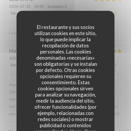
2026-07-31
- 19:45 - Invitados 3
Servicio
:
3
/5
Ambiente
:
4
/5
Menú
:
3
/5
Calidad / Precio
:
3
/5
El restaurante y sus socios
utilizan cookies en este sitio,
La présentation dans les assiettes
lo que puede implicar la
recopilación de datos
Martine
M
personales. Las cookies
denominadas «necesarias»
2026-07-30
- 12:15 - Invitados 6
son obligatorias y se instalan
Servicio
:
5
/5
Ambiente
:
5
/5
Menú
:
5
/5
Calidad / Precio
:
5
/5
por defecto. Otras cookies
opcionales requieren su
consentimiento. Estas
Repas du jour excellent, très bon rapport qualité / prix.
cookies opcionales sirven
Service à l'assiette super bien présentée de l'entrée au
para analizar su navegación,
dessert. Déjeuner en terrasse très agréable, service
medir la audiencia del sitio,
ofrecer funcionalidades (por
excellent, à souligner serviettes de table en tissu (c'est très
ejemplo, relacionadas con
rare de nos jours pour un menu du jour) TRES BONNE TABLE
redes sociales) o mostrar
publicidad o contenidos