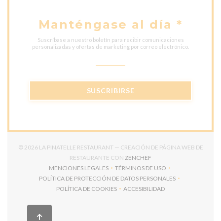
Manténgase al día
*
Suscríbase a nuestro boletín para recibir comunicaciones
personalizadas y ofertas de marketing por correo electrónico.
SUSCRIBIRSE
© 2026 LA PINATELLE RESTAURANT — CREACIÓN DE PÁGINA WEB DE
((ABRE EN UNA NUEVA V
RESTAURANTE CON
ZENCHEF
MENCIONES LEGALES
TÉRMINOS DE USO
((ABRE EN UNA NUEVA VENTANA))
((ABRE EN UNA NUEVA VENT
POLÍTICA DE PROTECCIÓN DE DATOS PERSONALES
((ABRE EN UNA NUEVA VENTANA))
POLÍTICA DE COOKIES
ACCESIBILIDAD
((ABRE EN UNA NUEVA VENTANA))
((ABRE EN UNA NUEVA VEN