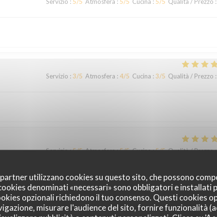
Servizio
:
5
/5
Atmosfera
:
5
/5
Cucina
:
5
/5
Qualità / Prezzo
:
Servizio
:
3
/5
Atmosfera
:
4
/5
Cucina
:
3
/5
Qualità / Prezzo
:
Servizio
:
5
/5
Atmosfera
:
5
/5
Cucina
:
5
/5
Qualità / Prezzo
:
oi partner utilizzano cookies su questo sito, che possono comp
ix. Service à l'assiette super bien présentée de l'entrée au dessert. Déje
I cookies denominati «necessari» sono obbligatori e installati
ner serviettes de table en tissu (c'est très rare de nos jours pour un men
cookies opzionali richiedono il tuo consenso. Questi cookies o
vigazione, misurare l'audience del sito, fornire funzionalità (