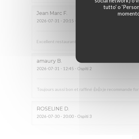
social network) o vi
tutto' o 'Person
momento c
Jean Marc
F
2026-07-31
- 20:15 - Ospiti 3
Excellent restaurant bénéficiant d’un cadre reposan
amaury
B
2026-07-31
- 12:45 - Ospiti 2
Toujours aussi bon et raffiné 👍👍 je recommande f
ROSELINE
D
2026-07-30
- 20:00 - Ospiti 3