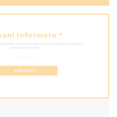
mani informato
*
wsletter per ricevere comunicazioni personalizzate e offerte di
marketing via e-mail.
ABBONATI
)