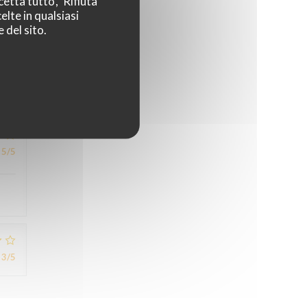
etta tutto', 'Rifiuta
elte in qualsiasi
 del sito.
5
/5
5
/5
3
/5