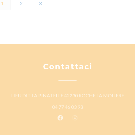
1
2
3
Contattaci
((apr
LIEU DIT LA PINATELLE 42230 ROCHE LA MOLIERE
04 77 46 03 93
Facebook ((apre una nuova fines
Instagram ((apre una nuov