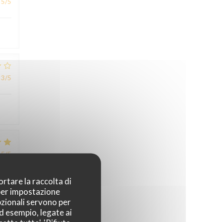
5
/5
3
/5
5
/5
ortare la raccolta di
uner
 per impostazione
u du
pzionali servono per
ad esempio, legate ai