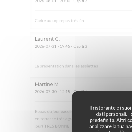
2026-08-01
- 20:00 - Ospiti 2
Cadre au top repas très fin
Laurent
G
2026-07-31
- 19:45 - Ospiti 3
La présentation dans les assiettes
Martine
M
2026-07-30
- 12:15 - Ospiti 6
Il ristorante e i su
Repas du jour excellent, très bon rapport qualité / pr
dati personali. 
en terrasse très agréable, service excellent, à soulig
predefinita. Altri 
analizzare la tua na
jour) TRES BONNE TABLE