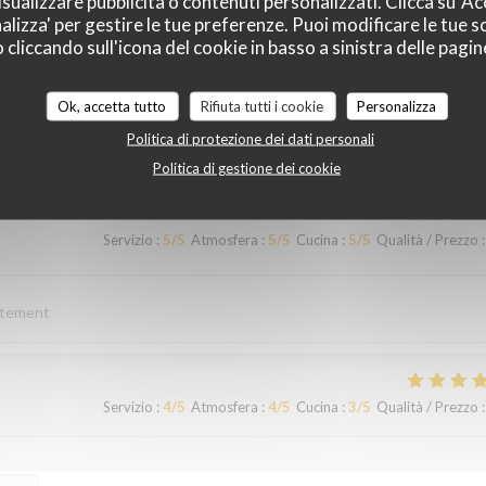
sualizzare pubblicità o contenuti personalizzati. Clicca su 'Acc
alizza' per gestire le tue preferenze. Puoi modificare le tue sc
liccando sull'icona del cookie in basso a sinistra delle pagine
Servizio
:
5
/5
Atmosfera
:
5
/5
Cucina
:
5
/5
Qualità / Prezzo
:
Ok, accetta tutto
Rifiuta tutti i cookie
Personalizza
Politica di protezione dei dati personali
t à 2 pas de ST ETIENNE
Politica di gestione dei cookie
Servizio
:
5
/5
Atmosfera
:
5
/5
Cucina
:
5
/5
Qualità / Prezzo
:
ortement
Servizio
:
4
/5
Atmosfera
:
4
/5
Cucina
:
3
/5
Qualità / Prezzo
: