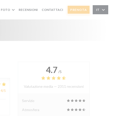
FOTO
RECENSIONI
CONTATTACI
PRENOTA
IT
i
4.7
/5
Valutazione media —
2311 recensioni
4
/5
Servizio
Atmosfera