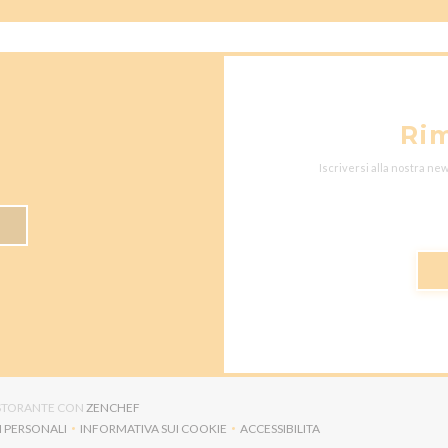
Ri
Iscriversi alla nostra ne
((APRE UNA NUOVA FINESTRA))
RISTORANTE CON
ZENCHEF
I PERSONALI
INFORMATIVA SUI COOKIE
ACCESSIBILITA
NA NUOVA FINESTRA))
((APRE UNA NUOVA FINESTRA))
((APRE UNA NUOVA FINESTRA)