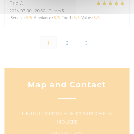
Eric
C
2026-07-30
- 20:30 - Guests 5
Service
:
5
/5
Ambiance
:
5
/5
Food
:
5
/5
Value
:
5
/5
1
2
3
Map and Contact
LIEU DIT LA PINATELLE 42230 ROCHE LA
((opens in a new window))
MOLIERE
04 77 46 03 93