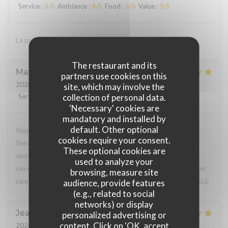
Service
:
3
/5
Ambiance
:
4
/5
Food
:
3
/5
Value
:
3
/5
La présentation dans les assiettes
The restaurant and its
Martine
M
partners use cookies on this
2026-07-30
- 12:15 - Guests 6
site, which may involve the
collection of personal data.
Service
:
5
/5
Ambiance
:
5
/5
Food
:
5
/5
Value
:
5
/5
'Necessary' cookies are
mandatory and installed by
default. Other optional
Repas du jour excellent, très bon rapport qualité / prix.
cookies require your consent.
Service à l'assiette super bien présentée de l'entrée au
These optional cookies are
dessert. Déjeuner en terrasse très agréable, service
used to analyze your
excellent, à souligner serviettes de table en tissu (c'est très
browsing, measure site
rare de nos jours pour un menu du jour) TRES BONNE TABLE
audience, provide features
(e.g., related to social
networks) or display
Jean Marc
F
personalized advertising or
content. Click on 'OK, accept
2026-07-31
- 20:15 - Guests 3