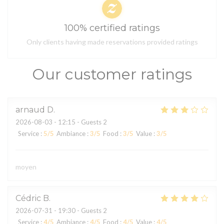
100% certified ratings
Only clients having made reservations provided ratings
Our customer ratings
arnaud
D
2026-08-03
- 12:15 - Guests 2
Service
:
5
/5
Ambiance
:
3
/5
Food
:
3
/5
Value
:
3
/5
moyen
Cédric
B
2026-07-31
- 19:30 - Guests 2
Service
:
4
/5
Ambiance
:
4
/5
Food
:
4
/5
Value
:
4
/5