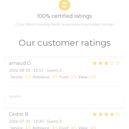
100% certified ratings
Only clients having made reservations provided ratings
Our customer ratings
arnaud
D
2026-08-03
- 12:15 - Guests 2
Service
:
5
/5
Ambiance
:
3
/5
Food
:
3
/5
Value
:
3
/5
moyen
Cédric
B
2026-07-31
- 19:30 - Guests 2
Service
:
4
/5
Ambiance
:
4
/5
Food
:
4
/5
Value
:
4
/5