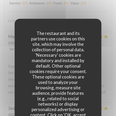
Service
:
3
/5
Ambiance
:
4
/5
Food
:
3
/5
Value
:
3
/5
La présentation dans les assiettes
The restaurant and its
Martine
M
partners use cookies on this
2026-07-30
- 12:15 - Guests 6
site, which may involve the
collection of personal data.
Service
:
5
/5
Ambiance
:
5
/5
Food
:
5
/5
Value
:
5
/5
'Necessary' cookies are
mandatory and installed by
default. Other optional
Repas du jour excellent, très bon rapport qualité / prix.
cookies require your consent.
Service à l'assiette super bien présentée de l'entrée au
These optional cookies are
dessert. Déjeuner en terrasse très agréable, service
used to analyze your
excellent, à souligner serviettes de table en tissu (c'est très
browsing, measure site
rare de nos jours pour un menu du jour) TRES BONNE TABLE
audience, provide features
(e.g., related to social
networks) or display
Jean Marc
F
personalized advertising or
content. Click on 'OK, accept
2026-07-31
- 20:15 - Guests 3