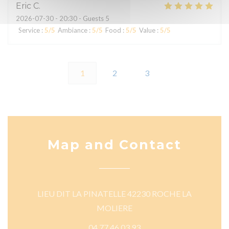
Eric
C
2026-07-30
- 20:30 - Guests 5
Service
:
5
/5
Ambiance
:
5
/5
Food
:
5
/5
Value
:
5
/5
1
2
3
Map and Contact
LIEU DIT LA PINATELLE 42230 ROCHE LA
((opens in a new window))
MOLIERE
04 77 46 03 93