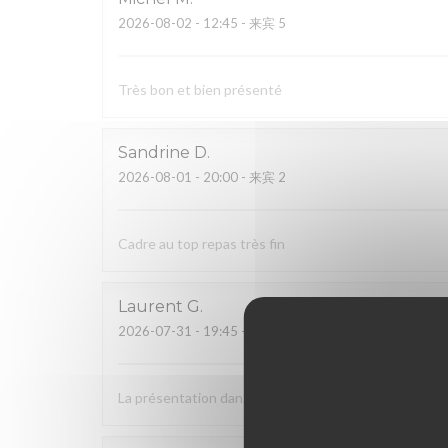
2026-08-02
- 12:45 - 来宾 5
Très bon et bien présenté
Sandrine
D
2026-08-01
- 20:00 - 来宾 2
Cadre au top repas très fin
Laurent
G
2026-07-31
- 19:45 - 来宾 3
La présentation dans les assiettes