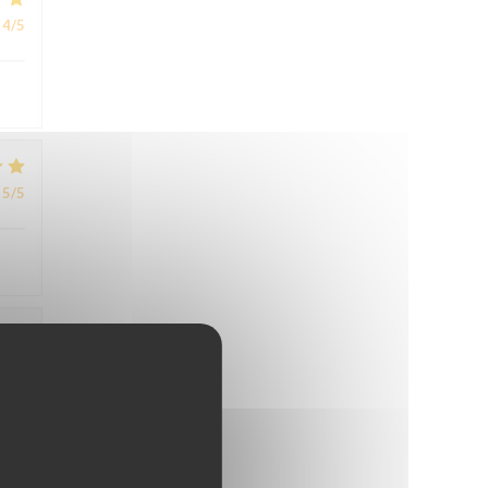
4
/5
5
/5
3
/5