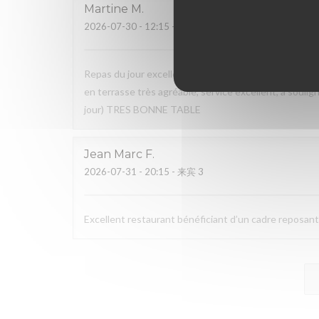
Martine
M
2026-07-30
- 12:15 - 来宾 6
Repas du jour excellent, très bon rapport qualité / pr
en terrasse très agréable, service excellent, à soulig
jour) TRES BONNE TABLE
Jean Marc
F
2026-07-31
- 20:15 - 来宾 3
Excellent restaurant bénéficiant d’un cadre reposan