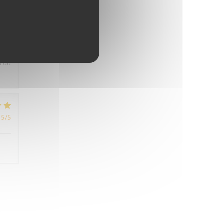
5
/5
uner
u du
5
/5