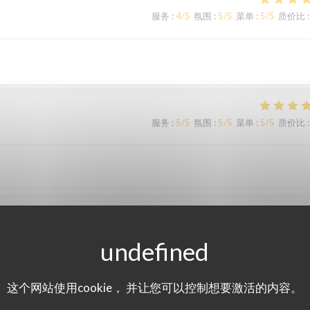
服务
:
4
/5
氛围
:
5
/5
菜单
:
5
/5
质价比
:
服务
:
5
/5
氛围
:
5
/5
菜单
:
5
/5
质价比
:
服务
:
3
/5
氛围
:
4
/5
菜单
:
3
/5
质价比
:
这个网站使用cookie， 并让您可以控制想要激活的内容。