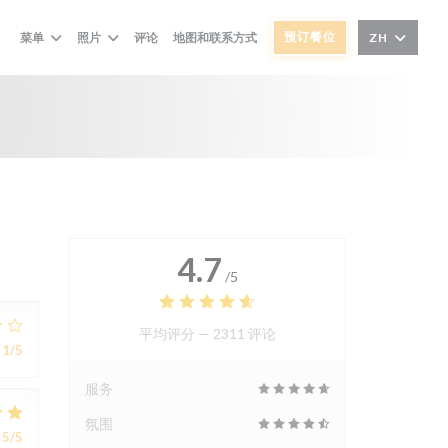
预订餐位
菜单
照片
评论
地图和联系方式
ZH
4.7
/5
平均评分 —
2311 评论
1
/5
服务
氛围
5
/5