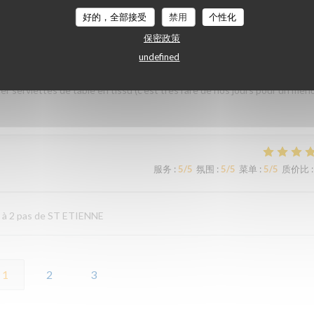
好的，全部接受
禁用
个性化
服务
:
5
/5
氛围
:
5
/5
菜单
:
5
/5
质价比
:
保密政策
undefined
ix. Service à l'assiette super bien présentée de l'entrée au dessert. Déje
ner serviettes de table en tissu (c'est très rare de nos jours pour un men
服务
:
5
/5
氛围
:
5
/5
菜单
:
5
/5
质价比
:
t à 2 pas de ST ETIENNE
1
2
3