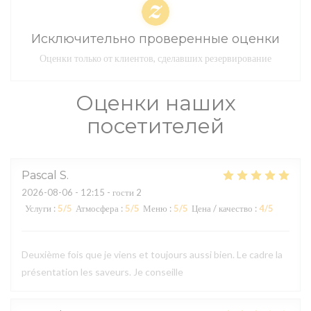
Исключительно проверенные оценки
Оценки только от клиентов, сделавших резервирование
Оценки наших
посетителей
Pascal
S
2026-08-06
- 12:15 - гости 2
Услуги
:
5
/5
Атмосфера
:
5
/5
Меню
:
5
/5
Цена / качество
:
4
/5
Deuxième fois que je viens et toujours aussi bien. Le cadre la
présentation les saveurs. Je conseille