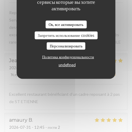
сервисы которые вы хотите
активировать
Repas du jour excellent, très bon rapport qualité / prix.
Service à l'assiette super bien présentée de l'entrée au
Ок, все активировать
dessert. Déjeuner en terrasse très agréable, service
excellent, à souligner serviettes de table en tissu (c'est très
Запретить использование cookies
rare de nos jours pour un menu du jour) TRES BONNE TABLE
Персонализировать
Политика конфиденциальности
Jean Marc
F
undefined
2026-07-31
- 20:15 - гости 3
Услуги
:
5
/5
Атмосфера
:
5
/5
Меню
:
5
/5
Цена / качество
:
5
/5
Excellent restaurant bénéficiant d’un cadre reposant à 2 pas
de ST ETIENNE
amaury
B
2026-07-31
- 12:45 - гости 2