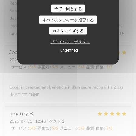
Repas du jour excellent, très bon rapport qualité / prix.
全てに同意する
Service à l'assiette super bien présentée de l'entrée au
dessert. Déjeuner en terrasse très agréable, service
すべてのクッキーを拒否する
excellent, à souligner serviettes de table en tissu (c'est très
カスタマイズする
rare de nos jours pour un menu du jour) TRES BONNE TABLE
プライバシーポリシー
undefined
Jean Marc
F
2026-07-31
- 20:15 - ゲスト 3
サービス
:
5
/5
雰囲気
:
5
/5
メニュー
:
5
/5
品質-価格
:
5
/5
Excellent restaurant bénéficiant d’un cadre reposant à 2 pas
de ST ETIENNE
amaury
B
2026-07-31
- 12:45 - ゲスト 2
サービス
:
5
/5
雰囲気
:
5
/5
メニュー
:
5
/5
品質-価格
:
5
/5