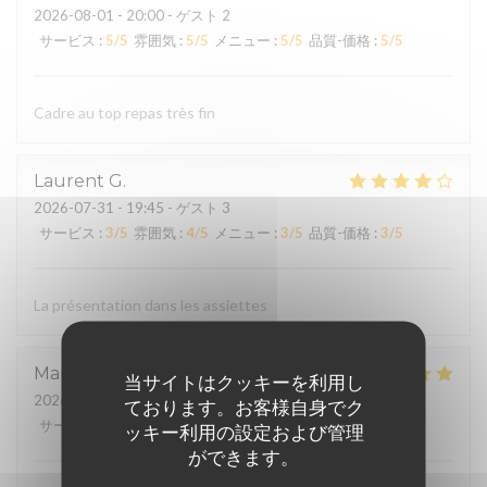
2026-08-01
- 20:00 - ゲスト 2
サービス
:
5
/5
雰囲気
:
5
/5
メニュー
:
5
/5
品質-価格
:
5
/5
Cadre au top repas très fin
Laurent
G
2026-07-31
- 19:45 - ゲスト 3
サービス
:
3
/5
雰囲気
:
4
/5
メニュー
:
3
/5
品質-価格
:
3
/5
La présentation dans les assiettes
Martine
M
当サイトはクッキーを利用し
2026-07-30
- 12:15 - ゲスト 6
ております。お客様自身でク
サービス
:
5
/5
雰囲気
:
5
/5
メニュー
:
5
/5
品質-価格
:
5
/5
ッキー利用の設定および管理
ができます。