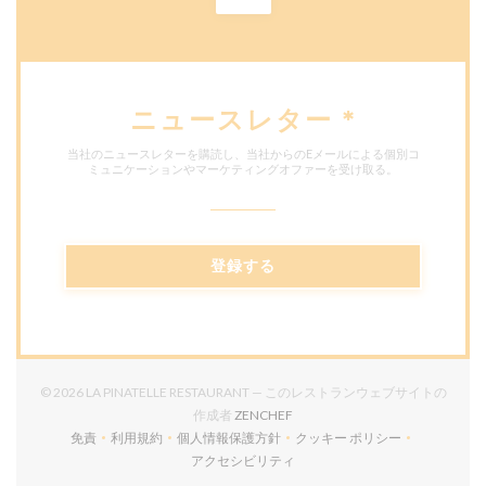
ニュースレター
*
当社のニュースレターを購読し、当社からのEメールによる個別コ
ミュニケーションやマーケティングオファーを受け取る。
登録する
© 2026 LA PINATELLE RESTAURANT — このレストランウェブサイトの
((新しいウィンドウで開きます))
作成者
ZENCHEF
免責
利用規約
個人情報保護方針
クッキー ポリシー
((新しいウィンドウで開きます))
((新しいウィンドウで開きます))
((新しいウィンドウで開きます))
((新しいウィンドウで開
アクセシビリティ
((新しいウィンドウで開きます))