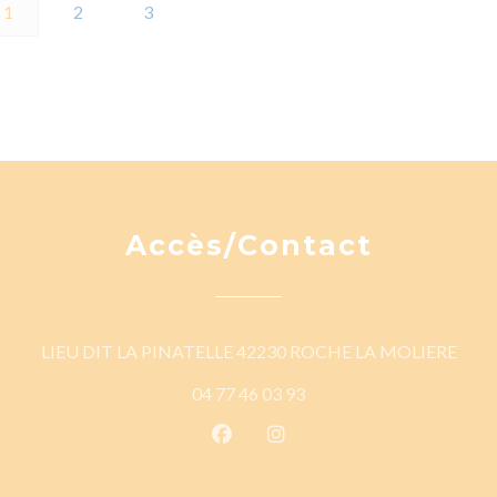
1
2
3
Accès/Contact
((ouv
LIEU DIT LA PINATELLE 42230 ROCHE LA MOLIERE
04 77 46 03 93
Facebook ((ouvre une nouvelle 
Instagram ((ouvre une nou