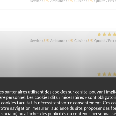
Service
:
5
/5
Ambiance
:
5
/5
Cuisine
:
5
/5
Qualité / Prix
:
Service
:
3
/5
Ambiance
:
4
/5
Cuisine
:
3
/5
Qualité / Prix
:
Service
:
5
/5
Ambiance
:
5
/5
Cuisine
:
5
/5
Qualité / Prix
:
es partenaires utilisent des cookies sur ce site, pouvant impli
e personnel. Les cookies dits « nécessaires » sont obligatoir
ix. Service à l'assiette super bien présentée de l'entrée au dessert. Déje
 cookies facultatifs nécessitent votre consentement. Ces co
ner serviettes de table en tissu (c'est très rare de nos jours pour un men
otre navigation, mesurer l'audience du site, proposer des fon
x sociaux) ou afficher des publicités ou contenus personnalisé