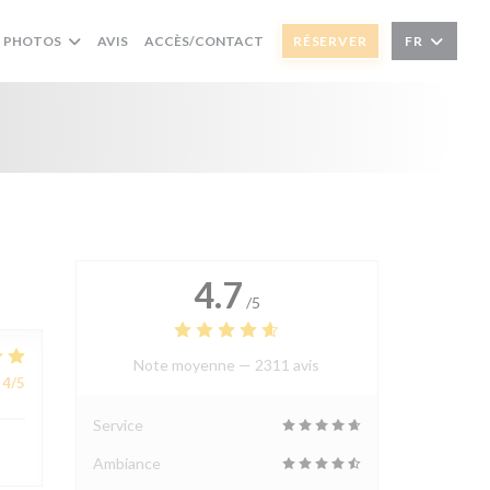
PHOTOS
AVIS
ACCÈS/CONTACT
RÉSERVER
FR
4.7
/5
Note moyenne —
2311 avis
4
/5
Service
Ambiance