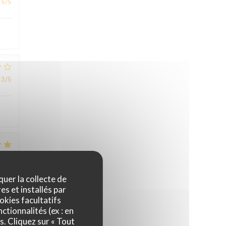
5
/5
3
/5
5
/5
quer la collecte de
es et installés par
uner
okies facultatifs
u du
ctionnalités (ex : en
s. Cliquez sur « Tout