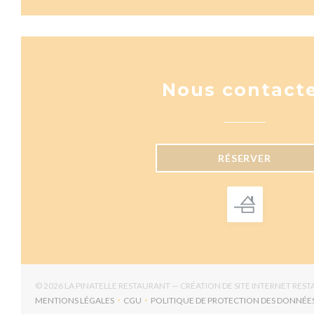
Nous contact
RÉSERVER
© 2026 LA PINATELLE RESTAURANT — CRÉATION DE SITE INTERNET RES
MENTIONS LÉGALES
CGU
POLITIQUE DE PROTECTION DES DONNÉE
((OUVRE UNE NOUVELLE FENÊTRE))
((OUVRE UNE NOUVELLE FENÊTRE))
((OUV