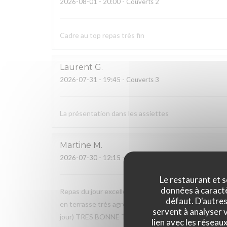
2026-08-01
- 20:00 - Couverts 2
Cadre au top repas très fin
Laurent
G
2026-07-31
- 19:45 - Couverts 3
La présentation dans les assiettes
Martine
M
2026-07-30
- 12:15 - Couverts 6
Le restaurant et s
données à caractèr
Repas du jour excellent, très bon rapport qualité / pr
défaut. D'autres
en terrasse très agréable, service excellent, à soulig
servent à analyser v
jour) TRES BONNE TABLE
lien avec les réseau