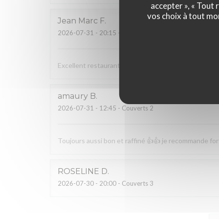
accepter », « Tout
vos choix à tout mo
Jean Marc
F
2026-07-31
- 20:15 - Couverts 3
Excellent restaurant bénéficiant d’un cadre reposan
amaury
B
2026-07-31
- 12:45 - Couverts 2
Toujours aussi bon et raffiné 👍👍 je recommande f
ROSELINE
D
2026-07-30
- 20:00 - Couverts 3