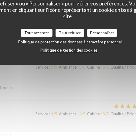
 refuser » ou « Personnaliser » pour gérer vos préférences. V
ment en cliquant sur l'icône représentant un cookie en bas à
site.
Service
:
5
/5
Ambiance
:
5
/5
Cuisine
:
5
/5
Qualité / Prix
:
Tout accepter
Tout refuser
Personnaliser
t à 2 pas de ST ETIENNE
Politique de protection des données à caractère personnel
Politique de gestion des cookies
Service
:
5
/5
Ambiance
:
5
/5
Cuisine
:
5
/5
Qualité / Prix
:
ortement
Service
:
4
/5
Ambiance
:
4
/5
Cuisine
:
3
/5
Qualité / Prix
: