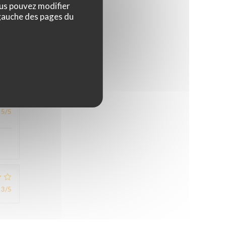
ous pouvez modifier
 gauche des pages du
5
/5
5
/5
3
/5