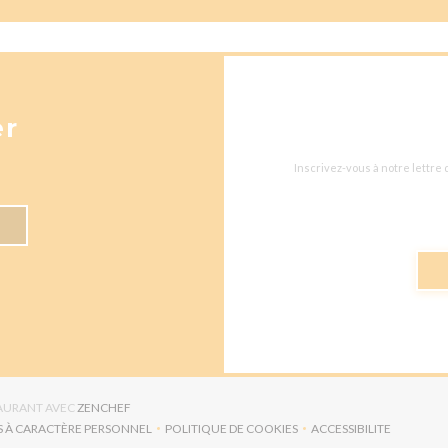
er
Inscrivez-vous à notre lettre
((OUVRE UNE NOUVELLE FENÊTRE))
TAURANT AVEC
ZENCHEF
S À CARACTÈRE PERSONNEL
POLITIQUE DE COOKIES
ACCESSIBILITE
RE UNE NOUVELLE FENÊTRE))
((OUVRE UNE NOUVELLE FENÊTRE))
((OUVRE UNE NO