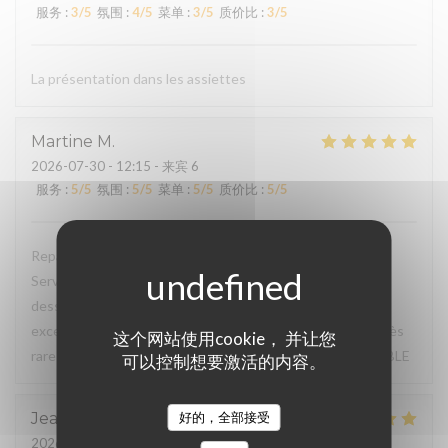
服务
:
3
/5
氛围
:
4
/5
菜单
:
3
/5
质价比
:
3
/5
La présentation dans les assiettes
Martine
M
2026-07-30
- 12:15 - 来宾 6
服务
:
5
/5
氛围
:
5
/5
菜单
:
5
/5
质价比
:
5
/5
Repas du jour excellent, très bon rapport qualité / prix.
Service à l'assiette super bien présentée de l'entrée au
dessert. Déjeuner en terrasse très agréable, service
excellent, à souligner serviettes de table en tissu (c'est très
这个网站使用cookie， 并让您
rare de nos jours pour un menu du jour) TRES BONNE TABLE
可以控制想要激活的内容。
好的，全部接受
Jean Marc
F
2026-07-31
- 20:15 - 来宾 3