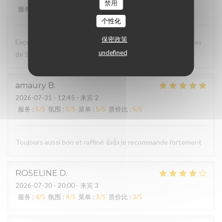
禁用
服务
:
5
/5
氛围
:
5
/5
菜单
:
5
/5
质价比
:
5
/5
个性化
保密政策
Excellent restaurant bénéficiant d’un cadre reposant à 2 pas
undefined
de ST ETIENNE
amaury
B
2026-07-31
- 12:45 - 来宾 2
服务
:
5
/5
氛围
:
5
/5
菜单
:
5
/5
质价比
:
5
/5
Toujours aussi bon et raffiné 👍👍 je recommande fortement
ROSELINE
D
2026-07-30
- 20:00 - 来宾 3
服务
:
4
/5
氛围
:
4
/5
菜单
:
3
/5
质价比
:
3
/5