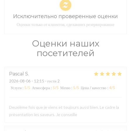
Исключительно проверенные оценки
Оценки только от клиентов, сделавших резервирование
Оценки наших
посетителей
Pascal
S
2026-08-06
- 12:15 - гости 2
Услуги
:
5
/5
Атмосфера
:
5
/5
Меню
:
5
/5
Цена / качество
:
4
/5
Deuxième fois que je viens et toujours aussi bien. Le cadre la
présentation les saveurs. Je conseille