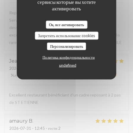
сервисы которые вы хотите
активировать
Repas du jour excellent, très bon rapport qualité / prix.
Service à l'assiette super bien présentée de l'entrée au
Ок, все активировать
dessert. Déjeuner en terrasse très agréable, service
excellent, à souligner serviettes de table en tissu (c'est très
Запретить использование cookies
rare de nos jours pour un menu du jour) TRES BONNE TABLE
Персонализировать
Политика конфиденциальности
Jean Marc
F
undefined
2026-07-31
- 20:15 - гости 3
Услуги
:
5
/5
Атмосфера
:
5
/5
Меню
:
5
/5
Цена / качество
:
5
/5
Excellent restaurant bénéficiant d’un cadre reposant à 2 pas
de ST ETIENNE
amaury
B
2026-07-31
- 12:45 - гости 2