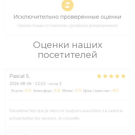
Исключительно проверенные оценки
Оценки только от клиентов, сделавших резервирование
Оценки наших
посетителей
Pascal
S
2026-08-06
- 12:15 - гости 2
Услуги
:
5
/5
Атмосфера
:
5
/5
Меню
:
5
/5
Цена / качество
:
4
/5
Deuxième fois que je viens et toujours aussi bien. Le cadre la
présentation les saveurs. Je conseille