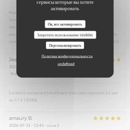
сервисы которые вы хотите
активировать
Repas du jour excellent, très bon rapport qualité / prix.
Service à l'assiette super bien présentée de l'entrée au
Ок, все активировать
dessert. Déjeuner en terrasse très agréable, service
excellent, à souligner serviettes de table en tissu (c'est très
Запретить использование cookies
rare de nos jours pour un menu du jour) TRES BONNE TABLE
Персонализировать
Политика конфиденциальности
Jean Marc
F
undefined
2026-07-31
- 20:15 - гости 3
Услуги
:
5
/5
Атмосфера
:
5
/5
Меню
:
5
/5
Цена / качество
:
5
/5
Excellent restaurant bénéficiant d’un cadre reposant à 2 pas
de ST ETIENNE
amaury
B
2026-07-31
- 12:45 - гости 2