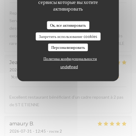
сервисы которые вы хотите
активировать
Repas du jour excellent, très bon rapport qualité / prix.
Service à l'assiette super bien présentée de l'entrée au
Ок, все активировать
dessert. Déjeuner en terrasse très agréable, service
excellent, à souligner serviettes de table en tissu (c'est très
Запретить использование cookies
rare de nos jours pour un menu du jour) TRES BONNE TABLE
Персонализировать
Политика конфиденциальности
Jean Marc
F
undefined
2026-07-31
- 20:15 - гости 3
Услуги
:
5
/5
Атмосфера
:
5
/5
Меню
:
5
/5
Цена / качество
:
5
/5
Excellent restaurant bénéficiant d’un cadre reposant à 2 pas
de ST ETIENNE
amaury
B
2026-07-31
- 12:45 - гости 2