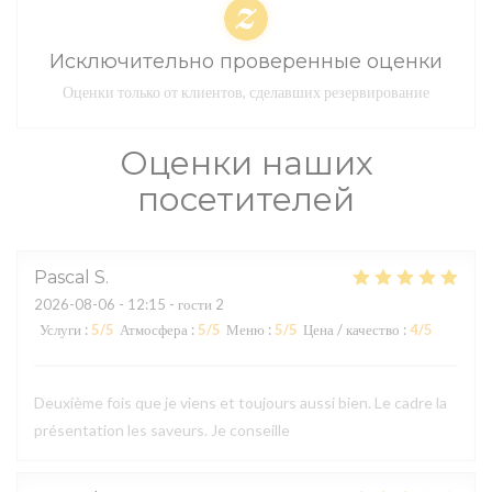
Исключительно проверенные оценки
Оценки только от клиентов, сделавших резервирование
Оценки наших
посетителей
Pascal
S
2026-08-06
- 12:15 - гости 2
Услуги
:
5
/5
Атмосфера
:
5
/5
Меню
:
5
/5
Цена / качество
:
4
/5
Deuxième fois que je viens et toujours aussi bien. Le cadre la
présentation les saveurs. Je conseille