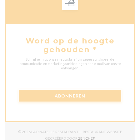
Word op de hoogte
gehouden
*
Schrijf je in op onze nieuwsbrief om gepersonaliseerde
communicatie en marketingaanbiedingen per e-mail van ons te
ontvangen.
ABONNEREN
© 2026 LA PINATELLE RESTAURANT — RESTAURANT WEBSITE
((OPENT IN EEN NIEUW V
GECREËERD DOOR
ZENCHEF