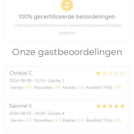
100% gecertificeerde beoordelingen
Onze klanten hebben na hun reservering een beoordeling
gegeven
Onze gastbeoordelingen
Christel
C
2026-08-08
- 12:15 - Gasten 2
Service
:
4
/5
Atmosfeer
:
4
/5
Keuken
:
1
/5
Kwaliteit / Prijs
:
1
/5
Salomé
V
2026-08-07
- 19:30 - Gasten 4
Service
:
5
/5
Atmosfeer
:
5
/5
Keuken
:
5
/5
Kwaliteit / Prijs
:
5
/5