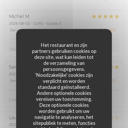
Michel
M
2026-08-02
- 12:45 - Gasten 5
Service
:
4
/5
Atmosfeer
:
5
/5
Keuken
:
5
/5
Kwaliteit / Prijs
:
4
/5
Het restaurant en zijn
Très bon et bien présenté
partners gebruiken cookies op
deze site, wat kan leiden tot
de verzameling van
Sandrine
D
persoonsgegevens.
2026-08-01
- 20:00 - Gasten 2
'Noodzakelijke' cookies zijn
verplicht en worden
Service
:
5
/5
Atmosfeer
:
5
/5
Keuken
:
5
/5
Kwaliteit / Prijs
:
5
/5
standaard geïnstalleerd.
Andere optionele cookies
vereisen uw toestemming.
Cadre au top repas très fin
Deze optionele cookies
worden gebruikt om uw
navigatie te analyseren, het
Laurent
G
sitepubliek te meten, functies
2026-07-31
- 19:45 - Gasten 3