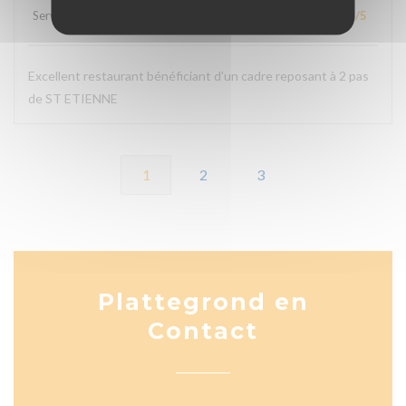
Service
:
5
/5
Atmosfeer
:
5
/5
Keuken
:
5
/5
Kwaliteit / Prijs
:
5
/5
Excellent restaurant bénéficiant d’un cadre reposant à 2 pas
de ST ETIENNE
1
2
3
Plattegrond en
Contact