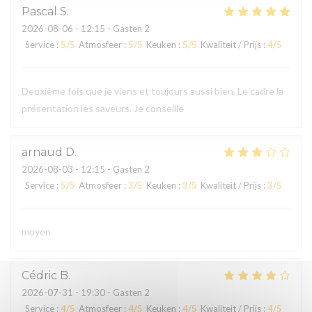
Pascal
S
2026-08-06
- 12:15 - Gasten 2
Service
:
5
/5
Atmosfeer
:
5
/5
Keuken
:
5
/5
Kwaliteit / Prijs
:
4
/5
Deuxième fois que je viens et toujours aussi bien. Le cadre la
présentation les saveurs. Je conseille
arnaud
D
2026-08-03
- 12:15 - Gasten 2
Service
:
5
/5
Atmosfeer
:
3
/5
Keuken
:
3
/5
Kwaliteit / Prijs
:
3
/5
moyen
Cédric
B
2026-07-31
- 19:30 - Gasten 2
Service
:
4
/5
Atmosfeer
:
4
/5
Keuken
:
4
/5
Kwaliteit / Prijs
:
4
/5