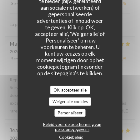
te bieden (bijv. gerelateerd
Service
:
3
/5
Atmosfeer
:
4
/5
Keuken
:
3
/5
Kwaliteit / Prijs
:
3
/5
aan sociale netwerken) of
gepersonaliseerde
advertenties of inhoud weer
La présentation dans les assiettes
te geven. Klik op 'OK,
accepteer alle', 'Weiger alle' of
'Personaliseer' om uw
Martine
M
voorkeuren te beheren. U
2026-07-30
- 12:15 - Gasten 6
kunt uw keuzes op elk
Service
:
5
/5
Atmosfeer
:
5
/5
Keuken
:
5
/5
Kwaliteit / Prijs
:
5
/5
moment wijzigen door op het
cookiepictogram linksonder
op de sitepagina's te klikken.
Repas du jour excellent, très bon rapport qualité / prix.
Service à l'assiette super bien présentée de l'entrée au
OK, accepteer alle
dessert. Déjeuner en terrasse très agréable, service
Weiger alle cookies
excellent, à souligner serviettes de table en tissu (c'est très
rare de nos jours pour un menu du jour) TRES BONNE TABLE
Personaliseer
Beleid voor de bescherming van
persoonsgegevens
Jean Marc
F
Cookiebeleid
2026-07-31
- 20:15 - Gasten 3