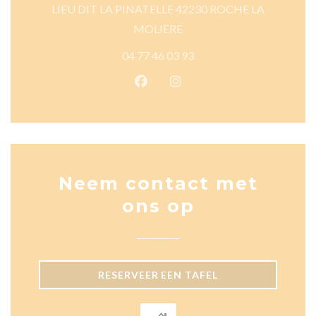
LIEU DIT LA PINATELLE 42230 ROCHE LA
((opent in een nieuw venster
MOLIERE
04 77 46 03 93
Facebook ((opent in een nieuw 
Instagram ((opent in een 
Neem contact met
ons op
RESERVEER EEN TAFEL