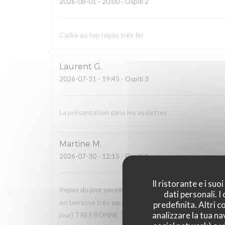
2026-08-01
- 20:00 - Ospiti 2
Cadre au top repas très fin
Laurent
G
2026-07-31
- 19:45 - Ospiti 3
La présentation dans les assiettes
Martine
M
2026-07-30
- 12:15 - Ospiti 6
Il ristorante e i su
Repas du jour excellent, très bon rapport qualité / pr
dati personali. 
en terrasse très agréable, service excellent, à soulig
predefinita. Altri 
analizzare la tua na
jour) TRES BONNE TABLE