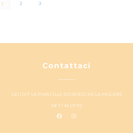
1
2
3
Contattaci
((apr
LIEU DIT LA PINATELLE 42230 ROCHE LA MOLIERE
04 77 46 03 93
Facebook ((apre una nuova fines
Instagram ((apre una nuov