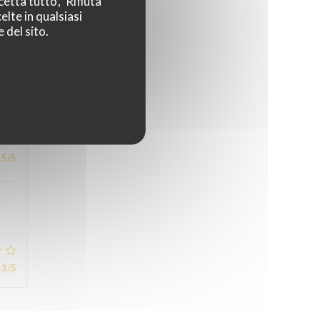
etta tutto', 'Rifiuta
elte in qualsiasi
 del sito.
5
/5
5
/5
3
/5