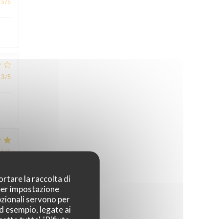
5
/5
3
/5
5
/5
ortare la raccolta di
uner
 per impostazione
u du
pzionali servono per
ad esempio, legate ai