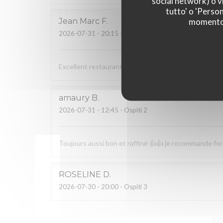
social network) o vi
tutto' o 'Person
momento c
Jean Marc
F
2026-07-31
- 20:15 - Ospiti 3
Excellent restaurant bénéficiant d’un cadre reposan
amaury
B
2026-07-31
- 12:45 - Ospiti 2
Toujours aussi bon et raffiné 👍👍 je recommande f
ROSELINE
D
2026-07-30
- 20:00 - Ospiti 3