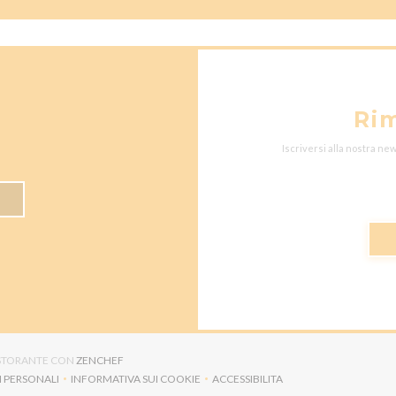
Ri
Iscriversi alla nostra ne
((APRE UNA NUOVA FINESTRA))
RISTORANTE CON
ZENCHEF
I PERSONALI
INFORMATIVA SUI COOKIE
ACCESSIBILITA
NA NUOVA FINESTRA))
((APRE UNA NUOVA FINESTRA))
((APRE UNA NUOVA FINESTRA)