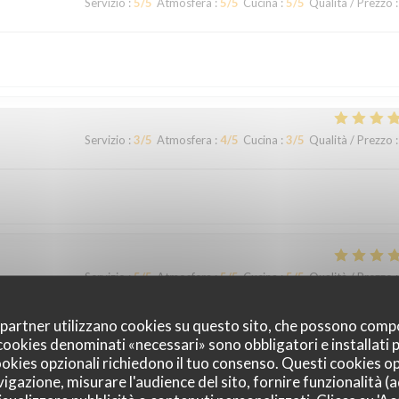
Servizio
:
5
/5
Atmosfera
:
5
/5
Cucina
:
5
/5
Qualità / Prezzo
:
Servizio
:
3
/5
Atmosfera
:
4
/5
Cucina
:
3
/5
Qualità / Prezzo
:
Servizio
:
5
/5
Atmosfera
:
5
/5
Cucina
:
5
/5
Qualità / Prezzo
:
oi partner utilizzano cookies su questo sito, che possono comp
ix. Service à l'assiette super bien présentée de l'entrée au dessert. Déje
I cookies denominati «necessari» sono obbligatori e installati
ner serviettes de table en tissu (c'est très rare de nos jours pour un men
cookies opzionali richiedono il tuo consenso. Questi cookies o
vigazione, misurare l'audience del sito, fornire funzionalità (