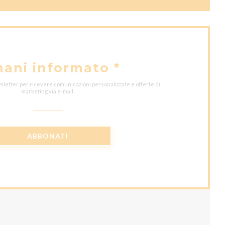
mani informato
*
wsletter per ricevere comunicazioni personalizzate e offerte di
marketing via e-mail.
ABBONATI
)