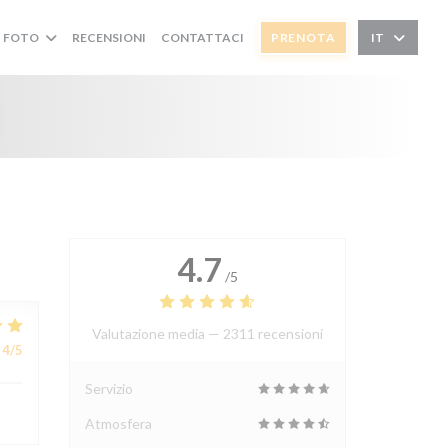
FOTO
RECENSIONI
CONTATTACI
PRENOTA
IT
i
4.7
/5
Valutazione media —
2311 recensioni
4
/5
Servizio
Atmosfera