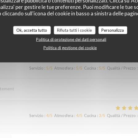
sualizzare pubblicità o contenuti personalizzati. Clicca su 'Acc
alizza' per gestire le tue preferenze. Puoi modificare le tue sc
liccando sull'icona del cookie in basso a sinistra delle pagine
Servizio
:
5
/5
Atmosfera
:
5
/5
Cucina
:
5
/5
Qualità / Prezzo
:
Ok, accetta tutto
Rifiuta tutti i cookie
Personalizza
Politica di protezione dei dati personali
t à 2 pas de ST ETIENNE
Politica di gestione dei cookie
Servizio
:
5
/5
Atmosfera
:
5
/5
Cucina
:
5
/5
Qualità / Prezzo
:
ortement
Servizio
:
4
/5
Atmosfera
:
4
/5
Cucina
:
3
/5
Qualità / Prezzo
: