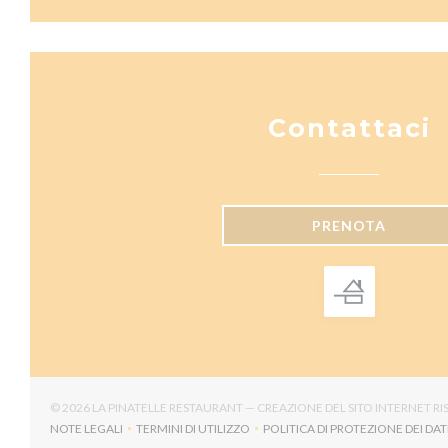
Contattaci
PRENOTA
© 2026 LA PINATELLE RESTAURANT — CREAZIONE DEL SITO INTERNET 
NOTE LEGALI
TERMINI DI UTILIZZO
POLITICA DI PROTEZIONE DEI DAT
((APRE UNA NUOVA FINESTRA))
((APRE UNA NUOVA FINESTRA))
((APRE U