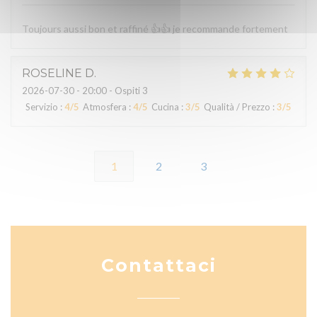
Toujours aussi bon et raffiné 👍👍 je recommande fortement
ROSELINE
D
2026-07-30
- 20:00 - Ospiti 3
Servizio
:
4
/5
Atmosfera
:
4
/5
Cucina
:
3
/5
Qualità / Prezzo
:
3
/5
1
2
3
Contattaci