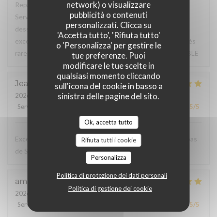
network) o visualizzare
Repas du jour excellent, très bon rapport qualité / prix.
pubblicità o contenuti
Service à l'assiette super bien présentée de l'entrée au
personalizzati. Clicca su
dessert. Déjeuner en terrasse très agréable, service
'Accetta tutto', 'Rifiuta tutto'
excellent, à souligner serviettes de table en tissu (c'est très
o 'Personalizza' per gestire le
rare de nos jours pour un menu du jour) TRES BONNE TABLE
tue preferenze. Puoi
modificare le tue scelte in
qualsiasi momento cliccando
Jean Marc
F
sull'icona del cookie in basso a
sinistra delle pagine del sito.
2026-07-31
- 20:15 - Ospiti 3
Servizio
:
5
/5
Atmosfera
:
5
/5
Cucina
:
5
/5
Qualità / Prezzo
:
5
/5
Ok, accetta tutto
Excellent restaurant bénéficiant d’un cadre reposant à 2 pas
Rifiuta tutti i cookie
de ST ETIENNE
Personalizza
Politica di protezione dei dati personali
amaury
B
Politica di gestione dei cookie
2026-07-31
- 12:45 - Ospiti 2
Servizio
:
5
/5
Atmosfera
:
5
/5
Cucina
:
5
/5
Qualità / Prezzo
:
5
/5