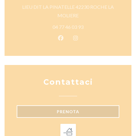
LIEU DIT LA PINATELLE 42230 ROCHE LA
((apre una nuova finestra))
MOLIERE
04 77 46 03 93
Facebook ((apre una nuova fines
Instagram ((apre una nuov
Contattaci
PRENOTA