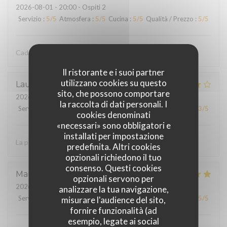
2026-08-01
- 20:00 - Ospiti 2
Servizio
:
5
/5
Atmosfera
:
5
/5
Cucina
:
5
/5
Qualità / Prezzo
:
5
/5
Cadre au top repas très fin
Il ristorante e i suoi partner
utilizzano cookies su questo
Laurent
G
sito, che possono comportare
2026-07-31
- 19:45 - Ospiti 3
la raccolta di dati personali. I
Servizio
:
3
/5
Atmosfera
:
4
/5
Cucina
:
3
/5
Qualità / Prezzo
:
3
/5
cookies denominati
«necessari» sono obbligatori e
installati per impostazione
La présentation dans les assiettes
predefinita. Altri cookies
opzionali richiedono il tuo
consenso. Questi cookies
Martine
M
opzionali servono per
2026-07-30
- 12:15 - Ospiti 6
analizzare la tua navigazione,
Servizio
:
5
/5
Atmosfera
:
5
/5
Cucina
:
5
/5
Qualità / Prezzo
:
5
/5
misurare l'audience del sito,
fornire funzionalità (ad
esempio, legate ai social