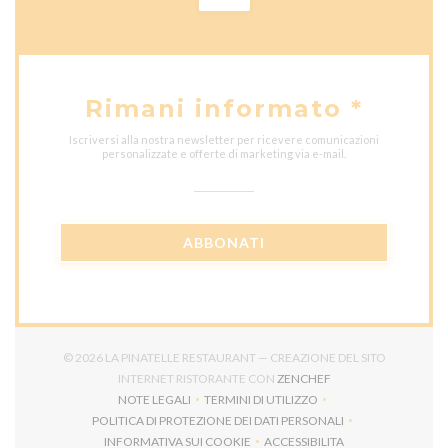
Rimani informato
*
Iscriversi alla nostra newsletter per ricevere comunicazioni
personalizzate e offerte di marketing via e-mail.
ABBONATI
© 2026 LA PINATELLE RESTAURANT — CREAZIONE DEL SITO
((APRE UNA NUOVA F
INTERNET RISTORANTE CON
ZENCHEF
NOTE LEGALI
TERMINI DI UTILIZZO
((APRE UNA NUOVA FINESTRA))
((APRE UNA NUOVA FINESTRA))
POLITICA DI PROTEZIONE DEI DATI PERSONALI
((APRE UNA NUOVA FINESTRA))
INFORMATIVA SUI COOKIE
ACCESSIBILITA