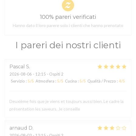
100% pareri verificati
Hanno dato il loro parere solo i clienti che hanno prenotato
I pareri dei nostri clienti
Pascal
S
2026-08-06
- 12:15 - Ospiti 2
Servizio
:
5
/5
Atmosfera
:
5
/5
Cucina
:
5
/5
Qualità / Prezzo
:
4
/5
Deuxième fois que je viens et toujours aussi bien. Le cadre la
présentation les saveurs. Je conseille
arnaud
D
2026-08-03
- 12:15 - Ospiti 2