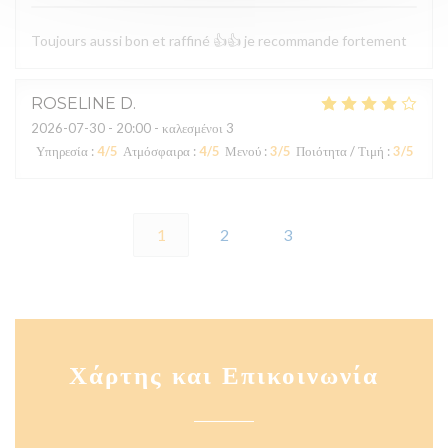
Toujours aussi bon et raffiné 👍👍 je recommande fortement
ROSELINE
D
2026-07-30
- 20:00 - καλεσμένοι 3
Υπηρεσία
:
4
/5
Ατμόσφαιρα
:
4
/5
Μενού
:
3
/5
Ποιότητα / Τιμή
:
3
/5
1
2
3
Χάρτης και Επικοινωνία