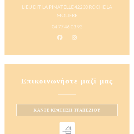
LIEU DIT LA PINATELLE 42230 ROCHE LA
((ανοίγει σε νέο παράθυρο))
MOLIERE
04 77 46 03 93
Facebook ((ανοίγει σε νέο παράθυ
Instagram ((ανοίγει σε νέο
Επικοινωνήστε μαζί μας
ΚΆΝΤΕ ΚΡΆΤΗΣΗ ΤΡΑΠΕΖΙΟΎ