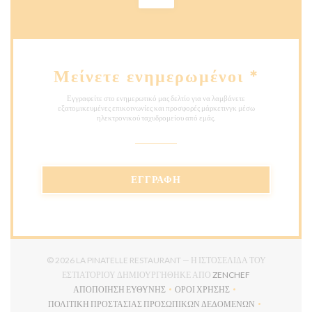
Μείνετε ενημερωμένοι
*
Εγγραφείτε στο ενημερωτικό μας δελτίο για να λαμβάνετε
εξατομικευμένες επικοινωνίες και προσφορές μάρκετινγκ μέσω
ηλεκτρονικού ταχυδρομείου από εμάς.
ΕΓΓΡΑΦΉ
© 2026 LA PINATELLE RESTAURANT — Η ΙΣΤΟΣΕΛΊΔΑ ΤΟΥ
((ΑΝΟΊΓΕΙ ΣΕ 
ΕΣΤΙΑΤΟΡΊΟΥ ΔΗΜΙΟΥΡΓΉΘΗΚΕ ΑΠΌ
ZENCHEF
ΑΠΟΠΟΊΗΣΗ ΕΥΘΎΝΗΣ
ΌΡΟΙ ΧΡΉΣΗΣ
((ΑΝΟΊΓΕΙ ΣΕ ΝΈΟ ΠΑΡΆΘΥΡΟ))
((ΑΝΟΊΓΕΙ ΣΕ ΝΈΟ ΠΑΡΆΘΥ
ΠΟΛΙΤΙΚΉ ΠΡΟΣΤΑΣΊΑΣ ΠΡΟΣΩΠΙΚΏΝ ΔΕΔΟΜΈΝΩΝ
((ΑΝΟΊΓΕΙ ΣΕ ΝΈΟ ΠΑΡΆΘΥΡΟ))