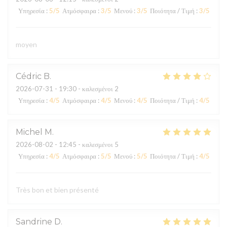
Υπηρεσία
:
5
/5
Ατμόσφαιρα
:
3
/5
Μενού
:
3
/5
Ποιότητα / Τιμή
:
3
/5
moyen
Cédric
B
2026-07-31
- 19:30 - καλεσμένοι 2
Υπηρεσία
:
4
/5
Ατμόσφαιρα
:
4
/5
Μενού
:
4
/5
Ποιότητα / Τιμή
:
4
/5
Michel
M
2026-08-02
- 12:45 - καλεσμένοι 5
Υπηρεσία
:
4
/5
Ατμόσφαιρα
:
5
/5
Μενού
:
5
/5
Ποιότητα / Τιμή
:
4
/5
Très bon et bien présenté
Sandrine
D