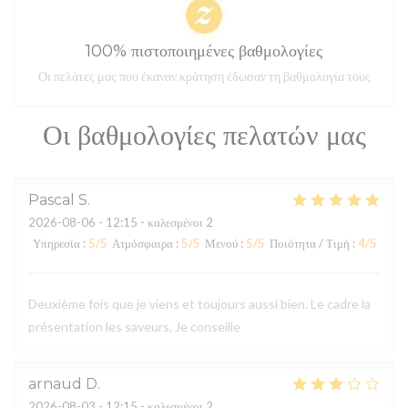
100% πιστοποιημένες βαθμολογίες
Οι πελάτες μας που έκαναν κράτηση έδωσαν τη βαθμολογία τους
Οι βαθμολογίες πελατών μας
Pascal
S
2026-08-06
- 12:15 - καλεσμένοι 2
Υπηρεσία
:
5
/5
Ατμόσφαιρα
:
5
/5
Μενού
:
5
/5
Ποιότητα / Τιμή
:
4
/5
Deuxième fois que je viens et toujours aussi bien. Le cadre la
présentation les saveurs. Je conseille
arnaud
D
2026-08-03
- 12:15 - καλεσμένοι 2