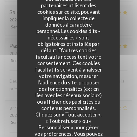
partenaires utilisent des
cookies sur ce site, pouvant
Salomé
V
impliquer la collecte de
2026-08-07
- 19:30 - Couverts 4
données à caractère
Service
:
5
/5
Ambiance
:
5
/5
Cuisine
:
5
/5
Qualité / Prix
:
5
/5
personnel. Les cookies dits «
nécessaires » sont
obligatoires et installés par
Pascal
S
défaut. D'autres cookies
2026-08-06
- 12:15 - Couverts 2
facultatifs nécessitent votre
Service
:
5
/5
Ambiance
:
5
/5
Cuisine
:
5
/5
Qualité / Prix
:
4
/5
consentement. Ces cookies
facultatifs servent à analyser
votre navigation, mesurer
Deuxième fois que je viens et toujours aussi bien. Le cadre la
l'audience du site, proposer
des fonctionnalités (ex : en
présentation les saveurs. Je conseille
lien avec les réseaux sociaux)
ou afficher des publicités ou
contenus personnalisés.
arnaud
D
Cliquez sur « Tout accepter »,
2026-08-03
- 12:15 - Couverts 2
« Tout refuser » ou «
Service
:
5
/5
Ambiance
:
3
/5
Cuisine
:
3
/5
Qualité / Prix
:
3
/5
Personnaliser » pour gérer
vos préférences. Vous pouvez