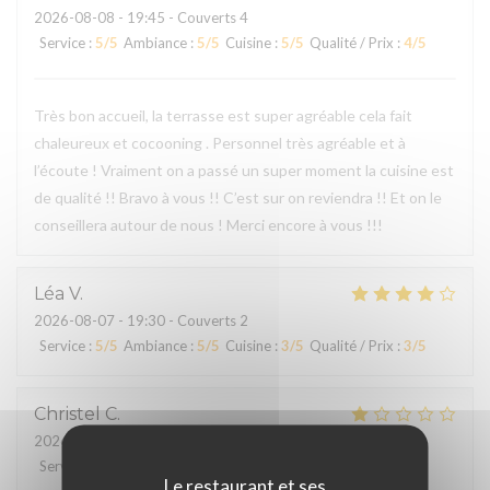
2026-08-08
- 19:45 - Couverts 4
Service
:
5
/5
Ambiance
:
5
/5
Cuisine
:
5
/5
Qualité / Prix
:
4
/5
Très bon accueil, la terrasse est super agréable cela fait
chaleureux et cocooning . Personnel très agréable et à
l’écoute ! Vraiment on a passé un super moment la cuisine est
de qualité !! Bravo à vous !! C’est sur on reviendra !! Et on le
conseillera autour de nous ! Merci encore à vous !!!
Léa
V
2026-08-07
- 19:30 - Couverts 2
Service
:
5
/5
Ambiance
:
5
/5
Cuisine
:
3
/5
Qualité / Prix
:
3
/5
Christel
C
2026-08-08
- 12:15 - Couverts 2
Service
:
4
/5
Ambiance
:
4
/5
Cuisine
:
1
/5
Qualité / Prix
:
1
/5
Le restaurant et ses