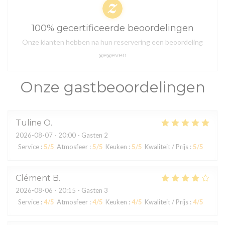
100% gecertificeerde beoordelingen
Onze klanten hebben na hun reservering een beoordeling
gegeven
Onze gastbeoordelingen
Tuline
O
2026-08-07
- 20:00 - Gasten 2
Service
:
5
/5
Atmosfeer
:
5
/5
Keuken
:
5
/5
Kwaliteit / Prijs
:
5
/5
Clément
B
2026-08-06
- 20:15 - Gasten 3
Service
:
4
/5
Atmosfeer
:
4
/5
Keuken
:
4
/5
Kwaliteit / Prijs
:
4
/5