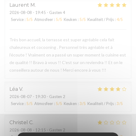
Laurent
M
2026-08-08
- 19:45 - Gasten 4
Service
:
5
/5
Atmosfeer
:
5
/5
Keuken
:
5
/5
Kwaliteit / Prijs
:
4
/5
Très bon accueil, la terrasse est super agréable cela fait
chaleureux et cocooning . Personnel très agréable et à
l’écoute ! Vraiment on a passé un super moment la cuisine est
de qualité !! Bravo à vous !! C’est sur on reviendra !! Et on le
conseillera autour de nous ! Merci encore à vous !!!
Léa
V
2026-08-07
- 19:30 - Gasten 2
Service
:
5
/5
Atmosfeer
:
5
/5
Keuken
:
3
/5
Kwaliteit / Prijs
:
3
/5
Christel
C
2026-08-08
- 12:15 - Gasten 2