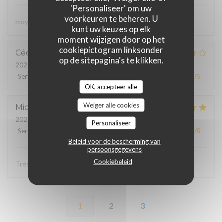
'Personaliseer' om uw
voorkeuren te beheren. U
moyen
kunt uw keuzes op elk
moment wijzigen door op het
cookiepictogram linksonder
Cédric
B
op de sitepagina's te klikken.
2026-07-31
- 19:30 - Gasten 2
Service
:
4
/5
Atmosfeer
:
4
/5
Keuken
:
4
/5
Kwaliteit / Prijs
:
4
/5
OK, accepteer alle
Weiger alle cookies
Michel
M
2026-08-02
- 12:45 - Gasten 5
Personaliseer
Service
:
4
/5
Atmosfeer
:
5
/5
Keuken
:
5
/5
Kwaliteit / Prijs
:
4
/5
Beleid voor de bescherming van
persoonsgegevens
Cookiebeleid
Très bon et bien présenté
1
2
3