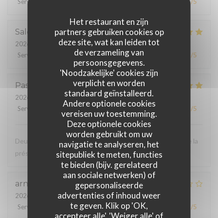
Service
:
4
/5
Atmosfeer
:
4
/5
Keuken
:
1
/5
Kwaliteit / Prijs
:
1
/5
Het restaurant en zijn
partners gebruiken cookies op
Salomé
V
deze site, wat kan leiden tot
2026-08-07
- 19:30 - Gasten 4
de verzameling van
Service
:
5
/5
Atmosfeer
:
5
/5
Keuken
:
5
/5
Kwaliteit / Prijs
:
5
/5
persoonsgegevens.
'Noodzakelijke' cookies zijn
verplicht en worden
Pascal
S
standaard geïnstalleerd.
2026-08-06
- 12:15 - Gasten 2
Andere optionele cookies
Service
:
5
/5
Atmosfeer
:
5
/5
Keuken
:
5
/5
Kwaliteit / Prijs
:
4
/5
vereisen uw toestemming.
Deze optionele cookies
worden gebruikt om uw
Deuxième fois que je viens et toujours aussi bien. Le cadre la
navigatie te analyseren, het
présentation les saveurs. Je conseille
sitepubliek te meten, functies
te bieden (bijv. gerelateerd
aan sociale netwerken) of
arnaud
D
gepersonaliseerde
advertenties of inhoud weer
2026-08-03
- 12:15 - Gasten 2
te geven. Klik op 'OK,
Service
:
5
/5
Atmosfeer
:
3
/5
Keuken
:
3
/5
Kwaliteit / Prijs
:
3
/5
accepteer alle', 'Weiger alle' of