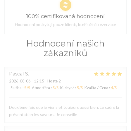
100% certifikovaná hodnocení
Hodnocení poskytují pouze klienti, kteří učinili rezervace
Hodnocení našich
zákazníků
Pascal
S
2026-08-06
- 12:15 - Hosté 2
Služba
:
5
/5
Atmosféra
:
5
/5
Kuchyně
:
5
/5
Kvalita / Cena
:
4
/5
Deuxième fois que je viens et toujours aussi bien. Le cadre la
présentation les saveurs. Je conseille