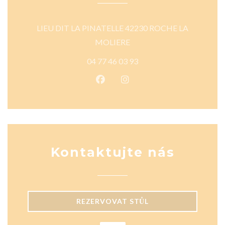
LIEU DIT LA PINATELLE 42230 ROCHE LA
((otevře se v novém okně))
MOLIERE
04 77 46 03 93
Facebook ((otevře se v novém o
Instagram ((otevře se v n
Kontaktujte nás
REZERVOVAT STŮL