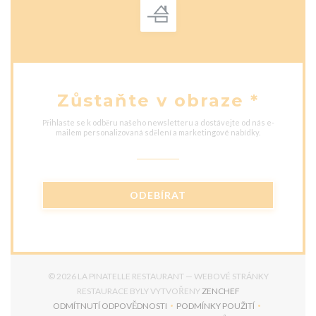
Zůstaňte v obraze
*
Přihlaste se k odběru našeho newsletteru a dostávejte od nás e-
mailem personalizovaná sdělení a marketingové nabídky.
ODEBÍRAT
© 2026 LA PINATELLE RESTAURANT — WEBOVÉ STRÁNKY
((OTEVŘE SE V NO
RESTAURACE BYLY VYTVOŘENY
ZENCHEF
ODMÍTNUTÍ ODPOVĚDNOSTI
PODMÍNKY POUŽITÍ
((OTEVŘE SE V NOVÉM OKNĚ))
((OTEVŘE SE V NOVÉM O