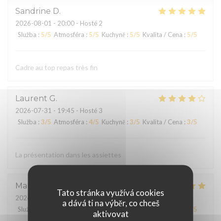
Sandrine
D
2026-08-01
- 20:00 - Hosté 2
Služba
:
5
/5
Atmosféra
:
5
/5
Kuchyně
:
5
/5
Kvalita / Cena
:
5
/5
Cadre au top repas très fin
Laurent
G
2026-07-31
- 19:45 - Hosté 3
Služba
:
3
/5
Atmosféra
:
4
/5
Kuchyně
:
3
/5
Kvalita / Cena
:
3
/5
La présentation dans les assiettes
Martine
M
Tato stránka využívá cookies
2026-07-30
- 12:15 - Hosté 6
a dává ti na výběr, co chceš
Služba
:
5
/5
Atmosféra
:
5
/5
Kuchyně
:
5
/5
Kvalita / Cena
:
5
/5
aktivovat