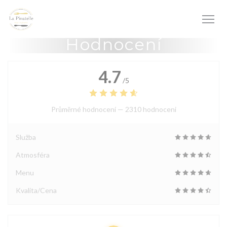
Panel pro správu cookies
Hodnocení
4.7
/5
Průměrné hodnocení —
2310 hodnoceni
Služba
Atmosféra
Menu
Kvalita/Cena